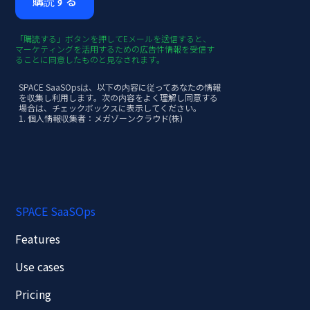
「購読する」ボタンを押してEメールを送信すると、
マーケティングを活用するための広告性情報を受信す
ることに同意したものと見なされます。
SPACE SaaSOpsは、以下の内容に従ってあなたの情報
を収集し利用します。次の内容をよく理解し同意する
場合は、チェックボックスに表示してください。
1. 個人情報収集者：メガゾーンクラウド(株)
2. 収集される個人情報
[必須]メール
3. 収集/利用目的
- SPACE SaaSOpsニュースレター提供
4.
保有及び利用期間：個人情報収集日から3年（ただ
し、お客様同意撤回時遅滞なく破棄）
※個人情報利用撤回方法
- 案内文字等の同意撤回を利用する方法：Eメールの拒
SPACE SaaSOps
否リンクをクリックするか、案内文字内の受信拒否連
絡を通じた受信拒否医師通知
- 個人情報処理相談部門
Features
- 部署名: Offering GTM Team
- 連絡先：offering_gtm@mz.co.kr
※同意拒否権および不利益
Use cases
お客様は同意を拒否する権利を留保し、同意を拒否し
た場合、上記の目的に記載されたサービスは提供され
Pricing
ません。
[必須]個人情報収集・利用同意案内