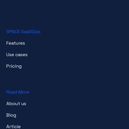
[必須]メール
3. 収集/利用目的
- SPACE SaaSOpsニュースレター提供
4.
保有及び利用期間：個人情報収集日から3年（ただ
し、お客様同意撤回時遅滞なく破棄）
※個人情報利用撤回方法
- 案内文字等の同意撤回を利用する方法：Eメールの拒
SPACE SaaSOps
否リンクをクリックするか、案内文字内の受信拒否連
絡を通じた受信拒否医師通知
- 個人情報処理相談部門
Features
- 部署名: Offering GTM Team
- 連絡先：offering_gtm@mz.co.kr
※同意拒否権および不利益
Use cases
お客様は同意を拒否する権利を留保し、同意を拒否し
た場合、上記の目的に記載されたサービスは提供され
Pricing
ません。
[必須]個人情報収集・利用同意案内
Read More
About us
Blog
Article